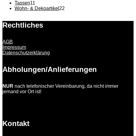
Produkte
11
Tassen
11
Produkte
22
Wohn- & Dekoartikel
22
Produkte
Rechtliches
AGB
Impressum
Datenschutzerklärung
Abholungen/Anlieferungen
NUR
nach telefonischer Vereinbarung, da nicht immer
jemand vor Ort ist!
Kontakt